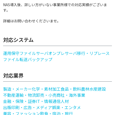
NAS導入後、詳しい方がいない事業所様での対応実績がございま
す。
詳細はお問い合わせくださいませ。
対応システム
運用保守
ファイルサーバ
オンプレサーバ移行・リプレース
ファイル転送
バックアップ
対応業界
製造・メーカー
化学・素材加工
食品・飲料
農林水産
建設
不動産
運輸・物流
卸売・小売
商社・海外事業
金融・保険・証券
IT・情報通信
人材
出版印刷・広告・メディア
娯楽・エンタメ
美容・ファッション
飲食・宿泊・旅行