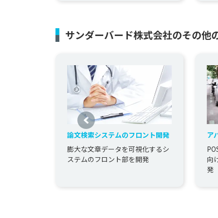
サンダーバード株式会社のその他
論文検索システムのフロント開発
ア
ス
膨大な文章データを可視化するシ
P
ステムのフロント部を開発
向
発