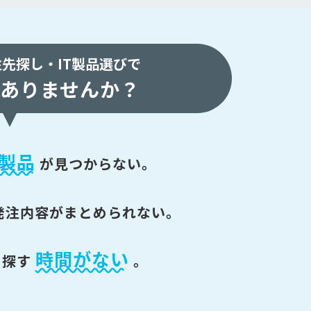
注先探し・
IT製品選びで
ありませんか？
製品
が
見つからない。
発注内容がまとめられない。
時間がない
を探す
。