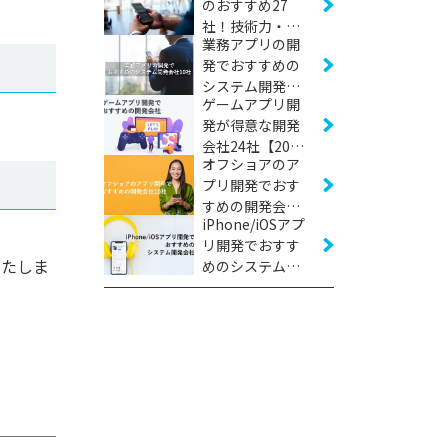
のおすすめ27
社！技術力・実
業務アプリの開
績などから厳選
発でおすすめの
【2026年版】
システム開発会
ゲームアプリ開
社10社【2026年
発が得意な開発
版】
会社24社【2026
オフショアのア
年版】
プリ開発でおす
すめの開発会社
iPhone/iOSアプ
10社【2026年
リ開発でおすす
版】
いたしま
めのシステム開
発会社17社
【2026年版】