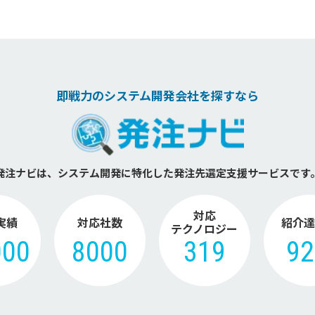
即戦力のシステム開発会社を探すなら
発注ナビは、システム開発に特化した
発注先選定支援サービスです
対応
実績
対応社数
紹介達
テクノロジー
000
8000
319
9