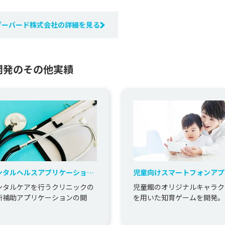
ダーバード株式会社の詳細を見る
開発のその他実績
ンタルヘルスアプリケーション
児童向けスマートフォンアプ
開発
ーションの開発
ンタルケアを行うクリニックの
児童館のオリジナルキャラク
断補助アプリケーションの開
を用いた知育ゲームを開発。
。