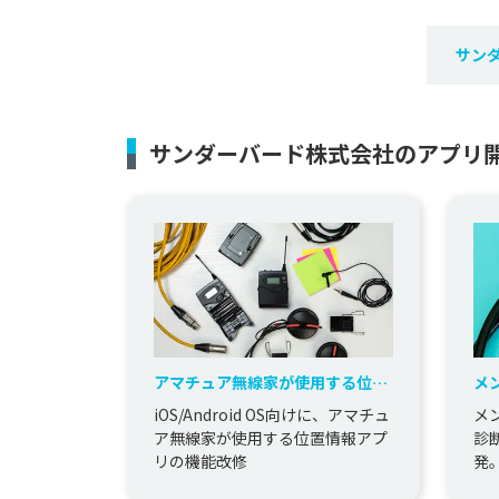
サン
サンダーバード株式会社のアプリ
アマチュア無線家が使用する位置
メ
情報アプリの機能改修
の
iOS/Android OS向けに、アマチュ
メ
ア無線家が使用する位置情報アプ
診
リの機能改修
発