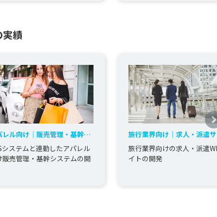
の実績
パレル向け｜販売管理・基幹シ
旅行業界向け｜求人・派遣サ
テムの開発
の開発
OSシステムと連動したアパレル
旅行業界向けの求人・派遣W
け販売管理・基幹システムの開
イトの開発