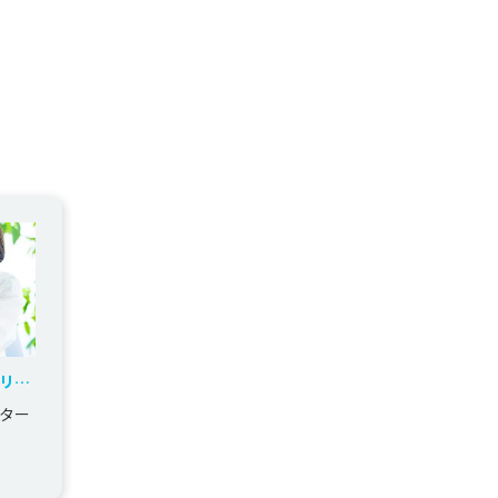
リケ
ター