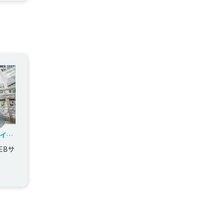
イト
EBサ