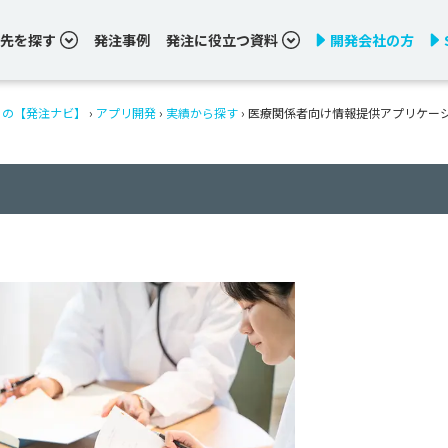
先を探す
発注事例
発注に役立つ資料
開発会社の方
りの【発注ナビ】
›
アプリ開発
›
実績から探す
›
医療関係者向け情報提供アプリケー