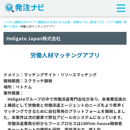
システム開発会社やアプリ開発会社を探すなら比較・見積もりの【発注ナビ】
›
アプリ開発
›
実
績から探す
›
労働人材マッチングアプリ​
Heligate Japan株式会社
労働人材マッチングアプリ​
ドメイン：マッチングサイト・リソースマッチング​

開発範囲：スクラッチ開発​

場所：ベトナム​

案件概要：​

　Heligateグループの中で労働派遣専門会社があり、本事業促進の
１機能として労働者と労働派遣エージェントのニーズをより素早く
マッチングできるために自社専用のプラットフォームを開発しまし
た。本案件は次の要素で弊社アピールのシステムになっています。​

　労働派遣業務分析からフールプロセスは100％In-house開発者​
