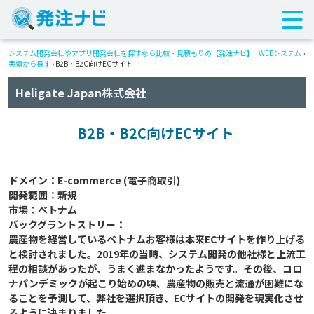
システム開発会社やアプリ開発会社を探すなら比較・見積もりの【発注ナビ】
›
WEBシステム
›
実績から探す
›
B2B・B2C向けECサイト ​
Heligate Japan株式会社
B2B・B2C向けECサイト ​
ドメイン：E-commerce (電子商取引)​

開発範囲：新規​

市場：ベトナム　 ​

バックグラントストリー：​

農産物を経営しているベトナムお客様は本来ECサイトを作り上げる
と検討されました。2019年の当時、システム開発の他社様と上流工
程の相談があったが、うまく進まなかったようです。その後、コロ
ナパンデミックが起こり始めの頃、農産物の販売と流通が困難にな
ることを予測して、弊社を選択頂き、ECサイトの開発を現実化させ
るように決まりました。​
