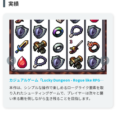
実績
カジュアルゲーム「Lucky Dungeon - Rogue like RPG」
の開発を担当しました。
本作は、シンプルな操作で楽しめるローグライク要素を取
り入れたシューティングゲームで、プレイヤーは次々と襲
い来る敵を倒しながら生き残ることを目指します。