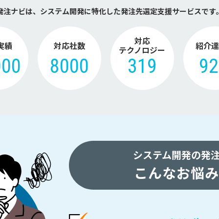
発注ナビは、システム開発に特化した
発注先選定支援サービスです
対応
実績
対応社数
紹介達
テクノロジー
000
8000
319
9
システム開発の発
こんなお悩み