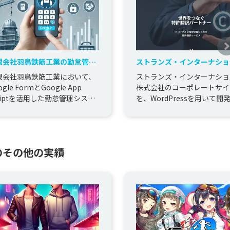
限会社羽鳥鉄筋工業の勤怠管理
ストランズ・インターナショ
ステム導入を支援
株式会社のコーポレートサイ
限会社羽鳥鉄筋工業において、
ストランズ・インターナショ
WordPressで開発
ogle FormとGoogle App
株式会社のコーポレートサイ
criptを活用した勤怠管理システ
を、WordPressを用いて開
を導入しました。
した。
のその他の実績