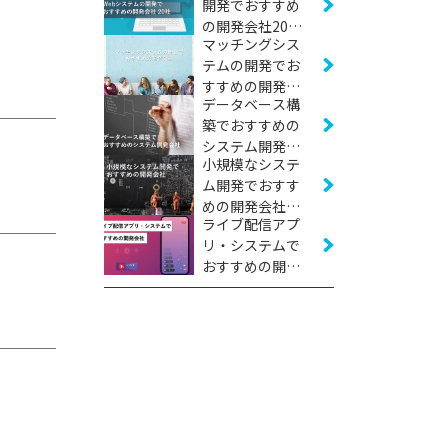
開発でおすすめ
の開発会社20社
マッチングシス
【2026年版】
テムの開発でお
すすめの開発会
データベース構
社16社【2026年
築でおすすめの
版】
システム開発会
小規模なシステ
社11社【2026年
ム開発でおすす
版】
めの開発会社16
ライブ配信アプ
社【2026年版】
リ・システムで
おすすめの開発
会社10社【2026
年版】