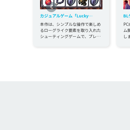
カジュアルゲーム「Lucky
B
Dungeon - Rogue like RPG」の
担
本作は、シンプルな操作で楽しめ
P
開発を担当しました。
るローグライク要素を取り入れた
ム
シューティングゲームで、プレイ
し
ヤーは次々と襲い来る敵を倒しな
がら生き残ることを目指します。