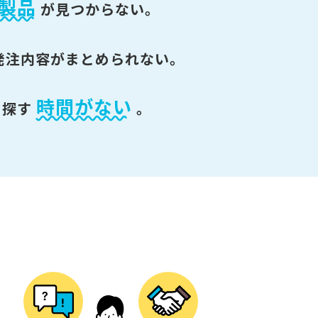
製品
が
見つからない。
発注内容がまとめられない。
時間がない
を探す
。