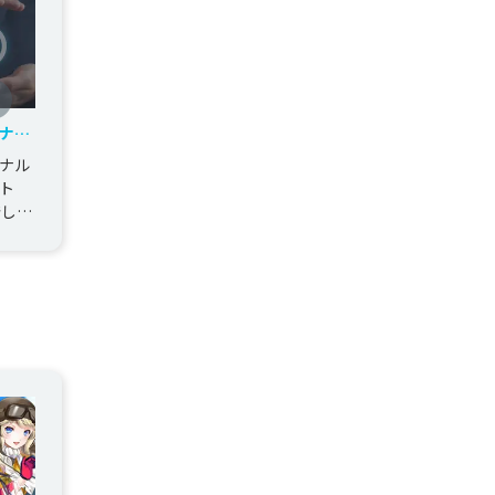
ナル
トを
ナル
ト
発しま