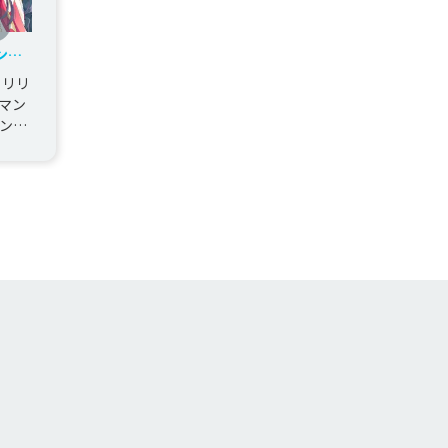
ンガ
りリリ
マン
ンゲ
ショ
.