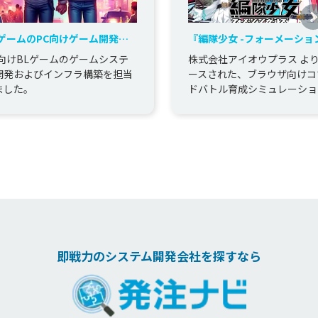
LゲームのPC向けゲーム開発を
『編隊少女 -フォーメーショ
当
ールズ-』の開発に協力
C向けBLゲームのゲームシステ
株式会社アイオウプラス よ
開発およびインフラ構築を担当
ースされた、ブラウザ向けコ
ました。
ドバトル育成シミュレーショ
ーム『編隊少女 -フォーメー
ンガールズ-』 の 開発・企画..
即戦力のシステム開発会社を探すなら