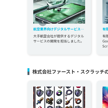
航空業界向けデジタルサービスの
有
開発を担当
シ
大手航空会社が提供するデジタル
有
サービスの開発を担当しました。
Go
S
ム
株式会社ファースト・スクラッチ