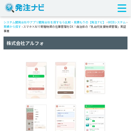
システム開発会社やアプリ開発会社を探すなら比較・見積もりの【発注ナビ】
›
WEBシステム
›
実績から探す
›
スマホ×AIで寄贈物資の在庫管理をDX！自治体の「乳幼児支援物資管理」実証
事業
株式会社アルフォ