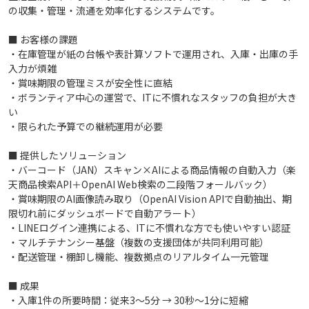
の収集・管理・流通を効率化するシステムです。
■ お客様の課題
・在庫管理が紙の台帳や表計算ソフトで運用され、入庫・出庫の手
入力が煩雑
・賞味期限の管理ミスが安全性に直結
・ボランティア中心の運営で、ITに不慣れなスタッフの負担が大き
い
・限られた予算での継続運用が必要
■ 提供したソリューション
・バーコード（JAN）スキャン×AIによる商品情報の自動入力（楽
天商品検索API＋OpenAI Web検索の二段階フォールバック）
・賞味期限のAI画像読み取り（OpenAI Vision APIで自動抽出、期
限切れ前にダッシュボードで自動アラート）
・LINEログイン連携による、ITに不慣れな方でも使いやすい認証
・マルチテナンシー基盤（複数の支援団体が共同利用可能）
・配送管理・棚卸し機能、複数拠点のリアルタイム一元管理
■ 成果
・入庫1件の所要時間：従来3〜5分 → 30秒〜1分に短縮