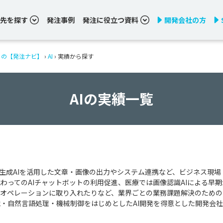
先を探す
発注事例
発注に役立つ資料
開発会社の方
りの【発注ナビ】
›
AI
›
実績から探す
AIの実績一覧
、生成AIを活用した文章・画像の出力やシステム連携など、ビジネス現場
わってのAIチャットボットの利用促進、医療では画像認識AIによる早
オペレーションに取り入れたりなど、業界ごとの業務課題解決のための
識・自然言語処理・機械制御をはじめとしたAI開発を得意とした開発会