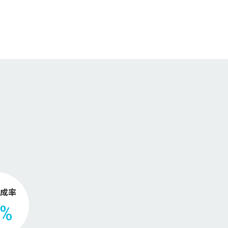
。
成率
2%