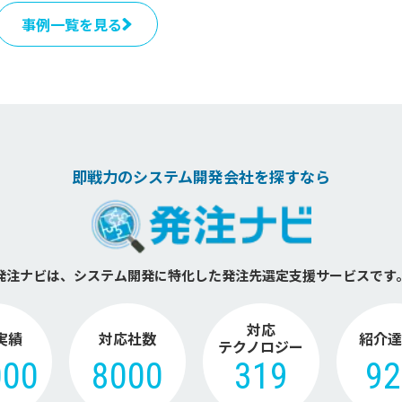
事例一覧を見る
即戦力のシステム開発会社を探すなら
発注ナビは、システム開発に特化した
発注先選定支援サービスです
対応
実績
対応社数
紹介達
テクノロジー
000
8000
319
9