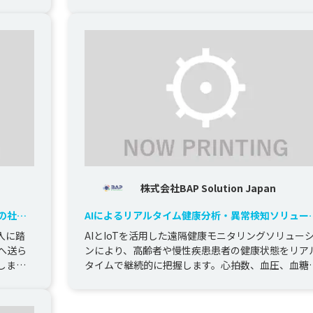
ータ学習と分析を通じて、電力...
株式会社BAP Solution Japan
の社内
AIによるリアルタイム健康分析・異常検知ソリュー
ョン
入に踏
AIとIoTを活用した遠隔健康モニタリングソリュー
へ送ら
ンにより、高齢者や慢性疾患患者の健康状態をリア
しまし
タイムで継続的に把握します。心拍数、血圧、血糖
値、睡眠、活動量などのデー...