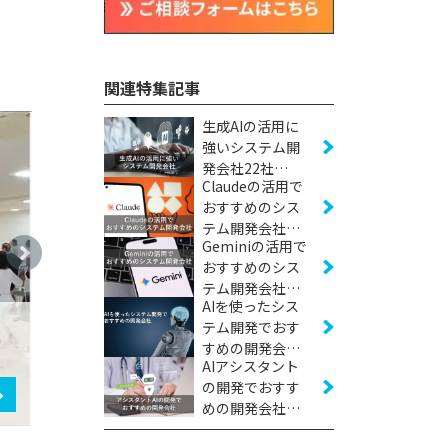
関連特集記事
生成AIの活用に
強いシステム開
発会社22社
Claudeの活用で
【2026年版】
おすすめのシス
テム開発会社8
Geminiの活用で
社【2026年版】
おすすめのシス
テム開発会社5
AIを使ったシス
社【2026年版】
テム開発でおす
すめの開発会社
AIアシスタント
34社【2026年
の開発でおすす
版】
めの開発会社5
社【2026年版】