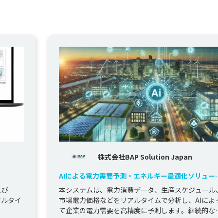
株式会社BAP Solution Japan
AIによる電力需要予測・エネルギー最適化ソリュー
ョン
および
本システムは、電力消費データ、生産スケジュール
リアルタイ
市場電力価格などをリアルタイムで分析し、AIによ
て企業の電力需要を高精度に予測します。継続的な