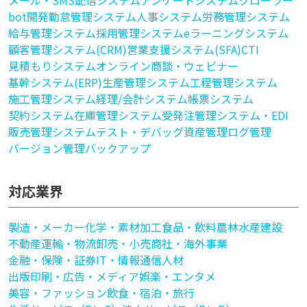
メール・SMS配信システム
アンケートシステム
クローラー
bot開発
勤怠管理システム
人事システム
労務管理システム
給与管理システム
採用管理システム
eラーニングシステム
顧客管理システム(CRM)
営業支援システム(SFA)
CTI
見積もりシステム
オンライン商談・ウェビナー
基幹システム(ERP)
生産管理システム
工程管理システム
施工管理システム
経理/会計システム
帳票システム
契約システム
在庫管理システム
受発注管理システム・EDI
販売管理システム
テスト・デバッグ
資産管理
ログ管理
バージョン管理
バックアップ
対応業界
製造・メーカー
化学・素材加工
食品・飲料
農林水産
建設
不動産
運輸・物流
卸売・小売
商社・海外事業
金融・保険・証券
IT・情報通信
人材
出版印刷・広告・メディア
娯楽・エンタメ
美容・ファッション
飲食・宿泊・旅行