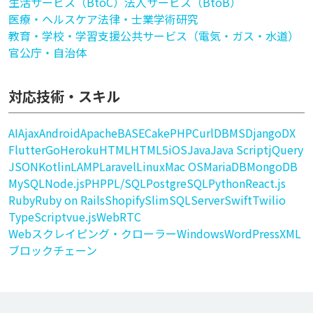
生活サービス（BtoC）
法人サービス（BtoB）
医療・ヘルスケア
法律・士業
学術研究
教育・学校・学習支援
公共サービス（電気・ガス・水道）
官公庁・自治体
対応技術・スキル
AI
Ajax
Android
Apache
BASE
CakePHP
Curl
DBMS
Django
DX
Flutter
Go
Heroku
HTML
HTML5
iOS
Java
Java Script
jQuery
JSON
Kotlin
LAMP
Laravel
Linux
Mac OS
MariaDB
MongoDB
MySQL
Node.js
PHP
PL/SQL
PostgreSQL
Python
React.js
Ruby
Ruby on Rails
Shopify
Slim
SQLServer
Swift
Twilio
TypeScript
vue.js
WebRTC
Webスクレイピング・クローラー
Windows
WordPress
XML
ブロックチェーン