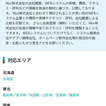
Wur株式会社の会社概要、WEBシステムの実績、費用、クチコ
ミ・評判などの情報を独自の取材に基づき、公開しておりま
す。 Wur株式会社と合わせて検討されることが多い他のWEBシ
ステム企業との費用や実績やクチコミ・評判、会社概要による
比較も可能です。 さらに会員登録（無料）いただくと、Wur株
式会社の社員の情報や全てのクチコミ・評判を閲覧することも
できます。 WEBシステムについてだけでなく、システム開発会
社やアプリ開発会社、ホームページ制作会社等の発注先の選
定・比較にもぜひ発注ナビをお使いください。
対応エリア
北海道
北海道
東北
青森県
／
岩手県
／
秋田県
／
山形県
／
宮城県
／
福島県
関東