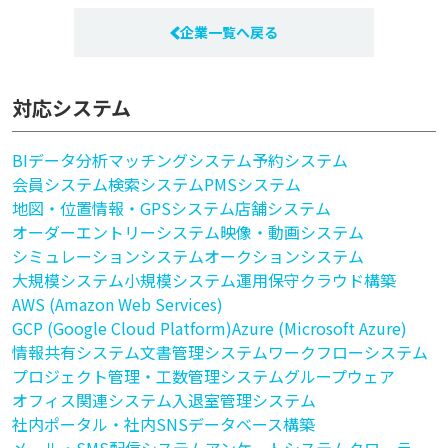
企業一覧へ戻る
対応システム
BI
データ分析
マッチングシステム
予約システム
会員システム
検索システム
PMSシステム
地図・位置情報・GPSシステム
店舗システム
オーダーエントリーシステム
映像・動画システム
シミュレーションシステム
オークションシステム
大規模システム
小規模システム
運用保守
クラウド構築
AWS (Amazon Web Services)
GCP (Google Cloud Platform)
Azure (Microsoft Azure)
情報共有システム
文書管理システム
ワークフローシステム
プロジェクト管理・工数管理システム
グループウェア
オフィス関連システム
入退室管理システム
社内ポータル・社内SNS
データベース構築