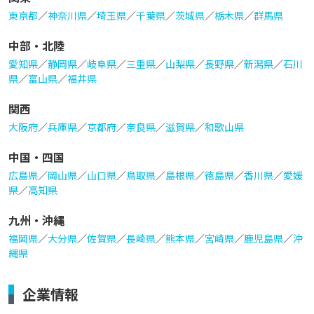
東京都
／
神奈川県
／
埼玉県
／
千葉県
／
茨城県
／
栃木県
／
群馬県
中部・北陸
愛知県
／
静岡県
／
岐阜県
／
三重県
／
山梨県
／
長野県
／
新潟県
／
石川
県
／
富山県
／
福井県
関西
大阪府
／
兵庫県
／
京都府
／
奈良県
／
滋賀県
／
和歌山県
中国・四国
広島県
／
岡山県
／
山口県
／
鳥取県
／
島根県
／
徳島県
／
香川県
／
愛媛
県
／
高知県
九州・沖縄
福岡県
／
大分県
／
佐賀県
／
長崎県
／
熊本県
／
宮崎県
／
鹿児島県
／
沖
縄県
企業情報