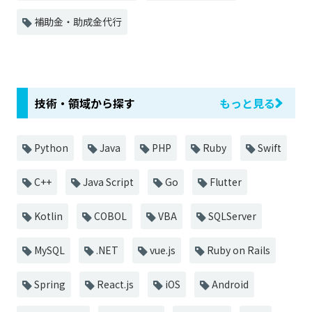
補助金・助成金代行
技術・領域から探す
もっと見る
Python
Java
PHP
Ruby
Swift
C++
Java Script
Go
Flutter
Kotlin
COBOL
VBA
SQLServer
MySQL
.NET
vue.js
Ruby on Rails
Spring
React.js
iOS
Android