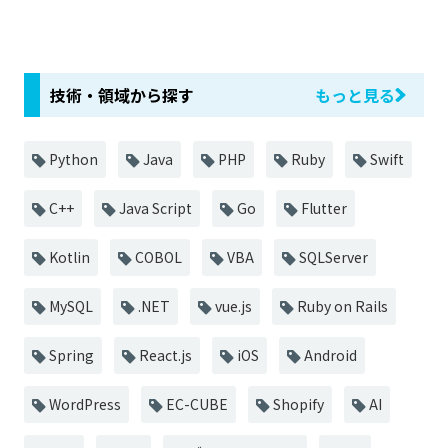
技術・領域から探す
もっと見る
Python
Java
PHP
Ruby
Swift
C++
Java Script
Go
Flutter
Kotlin
COBOL
VBA
SQLServer
MySQL
.NET
vue.js
Ruby on Rails
Spring
React.js
iOS
Android
WordPress
EC-CUBE
Shopify
AI