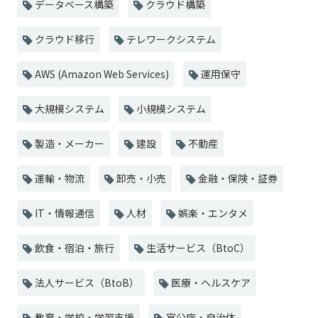
データベース構築
クラウド構築
クラウド移行
テレワークシステム
AWS (Amazon Web Services)
運用保守
大規模システム
小規模システム
製造・メーカー
建設
不動産
運輸・物流
卸売・小売
金融・保険・証券
IT・情報通信
人材
娯楽・エンタメ
飲食・宿泊・旅行
生活サービス（BtoC）
法人サービス（BtoB）
医療・ヘルスケア
教育・学校・学習支援
官公庁・自治体