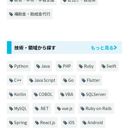
補助金・助成金代行
技術・領域から探す
もっと見る
Python
Java
PHP
Ruby
Swift
C++
Java Script
Go
Flutter
Kotlin
COBOL
VBA
SQLServer
MySQL
.NET
vue.js
Ruby on Rails
Spring
React.js
iOS
Android