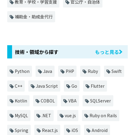
教育・学校・学習支援
官公庁・自治体
補助金・助成金代行
技術・領域から探す
もっと見る
Python
Java
PHP
Ruby
Swift
C++
Java Script
Go
Flutter
Kotlin
COBOL
VBA
SQLServer
MySQL
.NET
vue.js
Ruby on Rails
Spring
React.js
iOS
Android