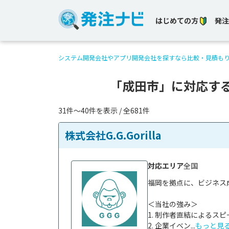
はじめての方
発注
システム開発会社やアプリ開発会社を探すなら比較・見積も
「成田市」に対応す
31件〜40件を表示 / 全681件
株式会社G.G.Gorilla
対応エリア
全国
福岡を拠点に、ビジネス
＜当社の強み＞

1. 制作者直結によるス
2. 企業イベン...
もっと見