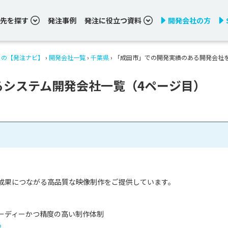
先を探す
発注事例
発注に役立つ資料
開発会社の方
りの【発注ナビ】
›
開発会社一覧
›
千葉県
›
「成田市」での開発実績のある開発会社
るシステム開発会社一覧（4ページ目）
成果につながる高品質な映像制作をご提供しています。

ピーディーかつ精度の高い制作体制

る