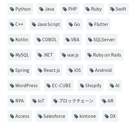
Python
Java
PHP
Ruby
Swift
C++
Java Script
Go
Flutter
Kotlin
COBOL
VBA
SQLServer
MySQL
.NET
vue.js
Ruby on Rails
Spring
React.js
iOS
Android
WordPress
EC-CUBE
Shopify
AI
RPA
IoT
ブロックチェーン
AR
Access
Salesforce
kintone
DX