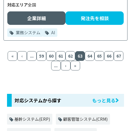
対応エリア
全国
企業詳細
発注先を相談
業務システム
AI
«
‹
...
59
60
61
62
63
64
65
66
67
...
›
»
対応システムから探す
もっと見る
基幹システム(ERP)
顧客管理システム(CRM)