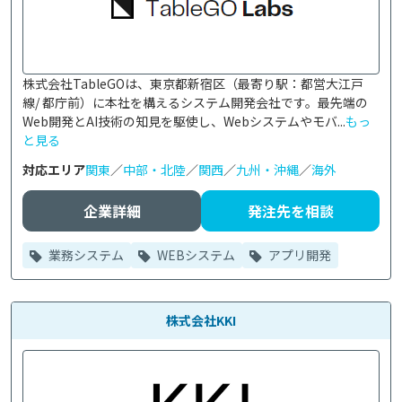
株式会社TableGOは、東京都新宿区（最寄り駅：都営大江戸
線/ 都庁前）に本社を構えるシステム開発会社です。最先端の
Web開発とAI技術の知見を駆使し、Webシステムやモバ...
もっ
と見る
対応エリア
関東
／
中部・北陸
／
関西
／
九州・沖縄
／
海外
企業詳細
発注先を相談
業務システム
WEBシステム
アプリ開発
株式会社KKI