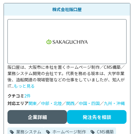
株式会社阪口屋
阪口屋は、大阪市に本社を置くホームページ制作／CMS構築／
業務システム開発の会社です。代表を務める坂本は、大学卒業
後、造船関連の現場管理などの仕事をしていましたが、知人が
IT...
もっと見る
クチコミ
2件
対応エリア
関東
／
中部・北陸
／
関西
／
中国・四国
／
九州・沖縄
企業詳細
発注先を相談
業務システム
ホームページ制作
CMS構築