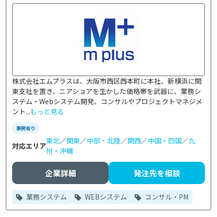
株式会社エムプラスは、大阪市西区西本町に本社、新横浜に関
東支社を置き、ニアショアを生かした価格帯を武器に、業務シ
ステム・Webシステム開発、コンサルやプロジェクトマネジメ
ント...
もっと見る
事例有り
東北
／
関東
／
中部・北陸
／
関西
／
中国・四国
／
九
対応エリア
州・沖縄
企業詳細
発注先を相談
業務システム
WEBシステム
コンサル・PM