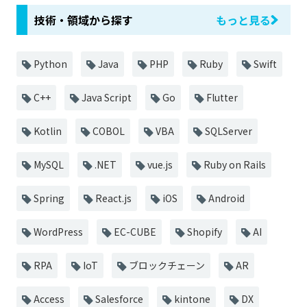
技術・領域から探す
もっと見る
Python
Java
PHP
Ruby
Swift
C++
Java Script
Go
Flutter
Kotlin
COBOL
VBA
SQLServer
MySQL
.NET
vue.js
Ruby on Rails
Spring
React.js
iOS
Android
WordPress
EC-CUBE
Shopify
AI
RPA
IoT
ブロックチェーン
AR
Access
Salesforce
kintone
DX