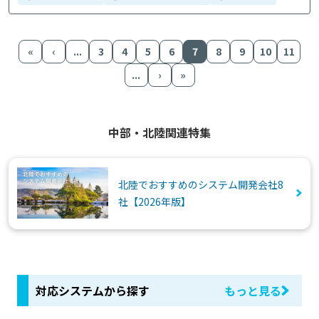
«
‹
...
3
4
5
6
7
8
9
10
11
...
›
»
中部・北陸関連特集
北陸でおすすめのシステム開発会社8
社【2026年版】
対応システムから探す
もっと見る