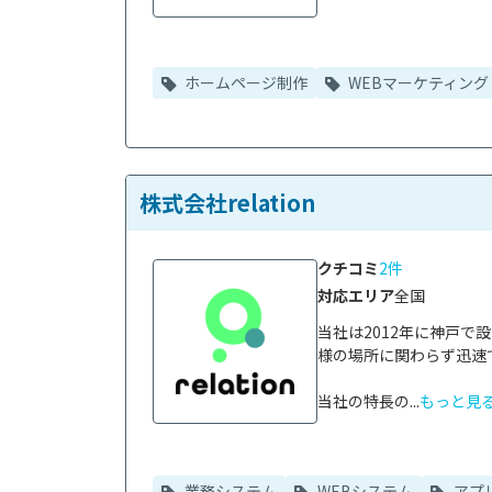
ホームページ制作
WEBマーケティング
株式会社relation
クチコミ
2件
対応エリア
全国
当社は2012年に神戸
様の場所に関わらず迅速
当社の特長の...
もっと見
業務システム
WEBシステム
アプ