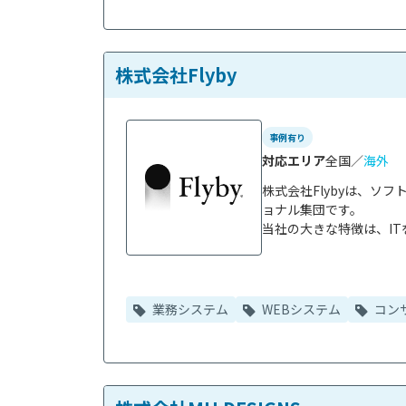
株式会社Flyby
事例有り
対応エリア
全国／
海外
株式会社Flybyは、ソ
ョナル集団です。

当社の大きな特徴は、IT
業務システム
WEBシステム
コン