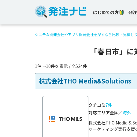
はじめての方
発注
システム開発会社やアプリ開発会社を探すなら比較・見積も
「春日市」に
1件〜10件を表示 / 全524件
株式会社THO Media&Solutions
クチコミ
7件
対応エリア
全国／
海外
株式会社THO Media 
マーケティング実行支援の