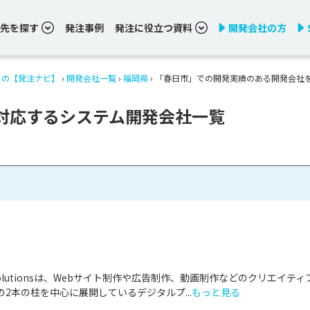
先を探す
発注事例
発注に役立つ資料
開発会社の方
りの【発注ナビ】
›
開発会社一覧
›
福岡県
›
「春日市」での開発実績のある開発会社
対応するシステム開発会社一覧
& Solutionsは、Webサイト制作や広告制作、動画制作などのクリエイティ
2本の柱を中心に展開しているデジタルプ...
もっと見る