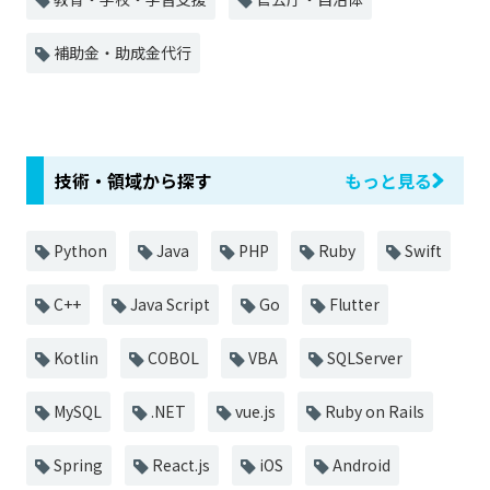
補助金・助成金代行
技術・領域から探す
もっと見る
Python
Java
PHP
Ruby
Swift
C++
Java Script
Go
Flutter
Kotlin
COBOL
VBA
SQLServer
MySQL
.NET
vue.js
Ruby on Rails
Spring
React.js
iOS
Android