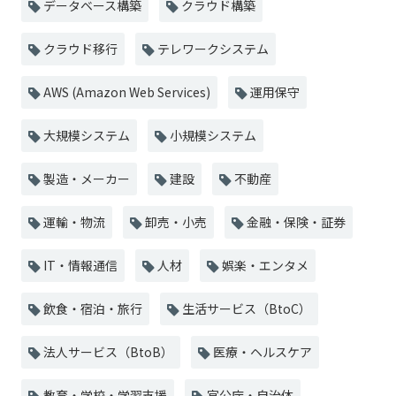
データベース構築
クラウド構築
クラウド移行
テレワークシステム
AWS (Amazon Web Services)
運用保守
大規模システム
小規模システム
製造・メーカー
建設
不動産
運輸・物流
卸売・小売
金融・保険・証券
IT・情報通信
人材
娯楽・エンタメ
飲食・宿泊・旅行
生活サービス（BtoC）
法人サービス（BtoB）
医療・ヘルスケア
教育・学校・学習支援
官公庁・自治体