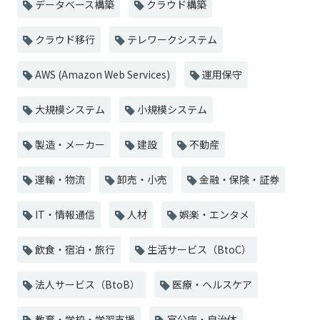
データベース構築
クラウド構築
クラウド移行
テレワークシステム
AWS (Amazon Web Services)
運用保守
大規模システム
小規模システム
製造・メーカー
建設
不動産
運輸・物流
卸売・小売
金融・保険・証券
IT・情報通信
人材
娯楽・エンタメ
飲食・宿泊・旅行
生活サービス（BtoC）
法人サービス（BtoB）
医療・ヘルスケア
教育・学校・学習支援
官公庁・自治体