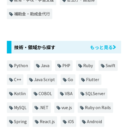
補助金・助成金代行
技術・領域から探す
もっと見る
Python
Java
PHP
Ruby
Swift
C++
Java Script
Go
Flutter
Kotlin
COBOL
VBA
SQLServer
MySQL
.NET
vue.js
Ruby on Rails
Spring
React.js
iOS
Android