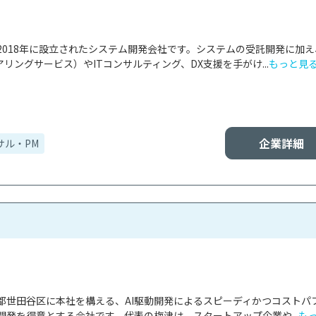
2018年に設立されたシステム開発会社です。システムの受託開発に加え
アリングサービス）やITコンサルティング、DX支援を手がけ...
もっと見
企業詳細
サル・PM
都世田谷区に本社を構える、AI駆動開発によるスピーディかつコストパ
発を得意とする会社です。代表の梅津は、スタートアップ企業や...
も