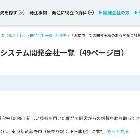
先を探す
発注事例
発注に役立つ資料
開発会社の方
りの【発注ナビ】
›
開発会社一覧
›
兵庫県
›
「洲本市」での開発実績のある開発会社
システム開発会社一覧（49ページ目）
遵守率100％！新しい技術を用いた開発で顧客からの信頼を勝ち取って
は、東京都武蔵野市（最寄り駅：JR三鷹駅）に本社...
もっと見る