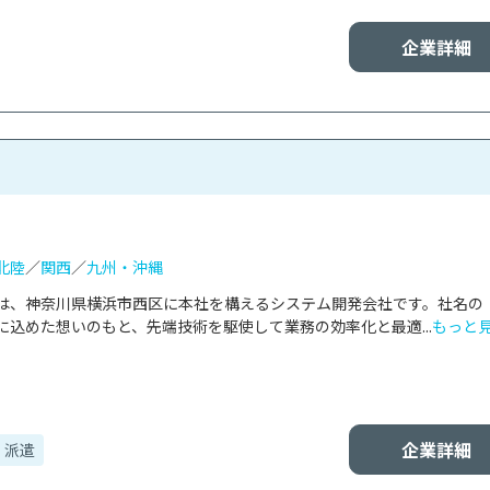
企業詳細
北陸
／
関西
／
九州・沖縄
は、神奈川県横浜市西区に本社を構えるシステム開発会社です。社名の
的）」に込めた想いのもと、先端技術を駆使して業務の効率化と最適...
もっと
企業詳細
・派遣