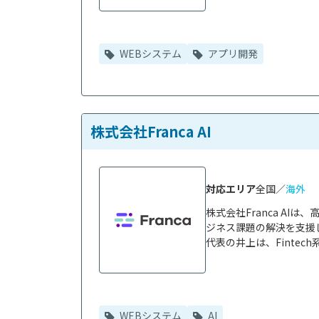
WEBシステム
アプリ開発
株式会社Franca AI
対応エリア
全国／
海外
株式会社Franca A
ジネス課題の解決を支援し
代表の井上は、Fintech系AI
WEBシステム
AI