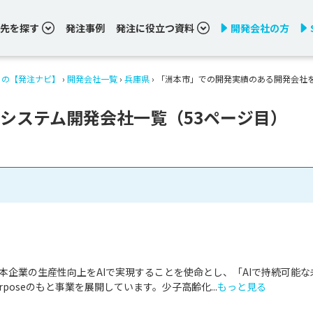
先を探す
発注事例
発注に役立つ資料
開発会社の方
りの【発注ナビ】
›
開発会社一覧
›
兵庫県
›
「洲本市」での開発実績のある開発会社
システム開発会社一覧（53ページ目）
は、日本企業の生産性向上をAIで実現することを使命とし、「AIで持続可能な
poseのもと事業を展開しています。少子高齢化...
もっと見る