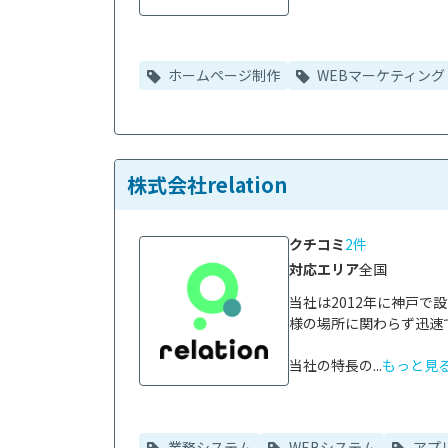
ホームページ制作
WEBマーケティング
株式会社relation
クチコミ
2件
対応エリア
全国
当社は2012年に神戸
様の場所に関わらず迅速
当社の特長の...
もっと見
業務システム
WEBシステム
アプ