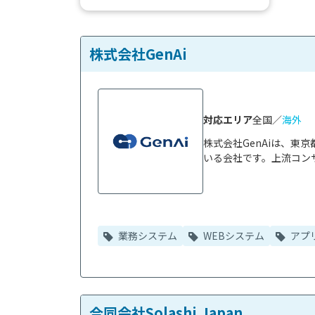
定には、社歴やこれまで手掛けた案件
の数・内容など気にされる...
株式会社GenAi
対応エリア
全国／
海外
株式会社GenAiは、
いる会社です。上流コンサ
業務システム
WEBシステム
アプ
合同会社Solashi Japan