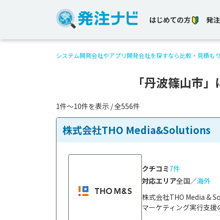
はじめての方
発注
システム開発会社やアプリ開発会社を探すなら比較・見積も
「丹波篠山市」
1件〜10件を表示 / 全556件
株式会社THO Media&Solutions
クチコミ
7件
対応エリア
全国／
海外
株式会社THO Media 
マーケティング実行支援の