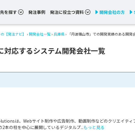
先を探す
発注事例
発注に役立つ資料
開発会社の方
りの【発注ナビ】
›
開発会社一覧
›
兵庫県
›
「丹波篠山市」での開発実績のある開発
に対応するシステム開発会社一覧
& Solutionsは、Webサイト制作や広告制作、動画制作などのクリエイティ
2本の柱を中心に展開しているデジタルプ...
もっと見る