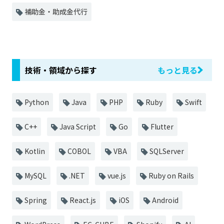
補助金・助成金代行
技術・領域から探す
もっと見る
Python
Java
PHP
Ruby
Swift
C++
Java Script
Go
Flutter
Kotlin
COBOL
VBA
SQLServer
MySQL
.NET
vue.js
Ruby on Rails
Spring
React.js
iOS
Android