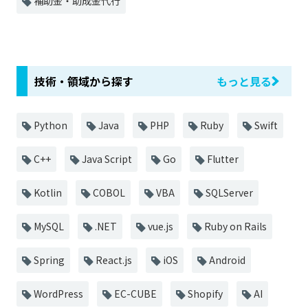
補助金・助成金代行
技術・領域から探す
もっと見る
Python
Java
PHP
Ruby
Swift
C++
Java Script
Go
Flutter
Kotlin
COBOL
VBA
SQLServer
MySQL
.NET
vue.js
Ruby on Rails
Spring
React.js
iOS
Android
WordPress
EC-CUBE
Shopify
AI