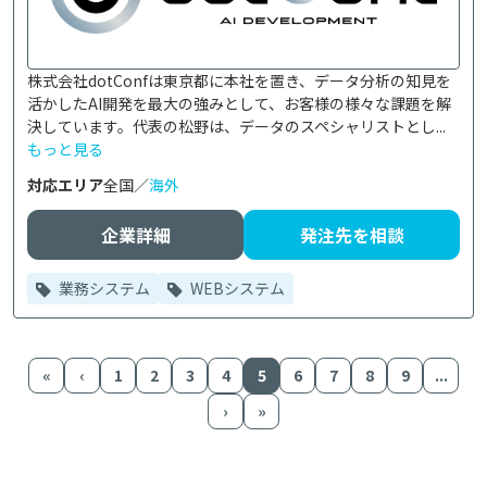
株式会社dotConfは東京都に本社を置き、データ分析の知見を
活かしたAI開発を最大の強みとして、お客様の様々な課題を解
決しています。代表の松野は、データのスペシャリストとし...
もっと見る
対応エリア
全国／
海外
企業詳細
発注先を相談
業務システム
WEBシステム
«
‹
1
2
3
4
5
6
7
8
9
...
›
»