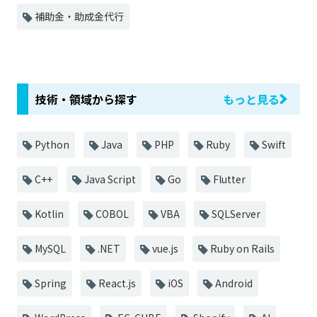
補助金・助成金代行
技術・領域から探す
もっと見る
Python
Java
PHP
Ruby
Swift
C++
Java Script
Go
Flutter
Kotlin
COBOL
VBA
SQLServer
MySQL
.NET
vue.js
Ruby on Rails
Spring
React.js
iOS
Android