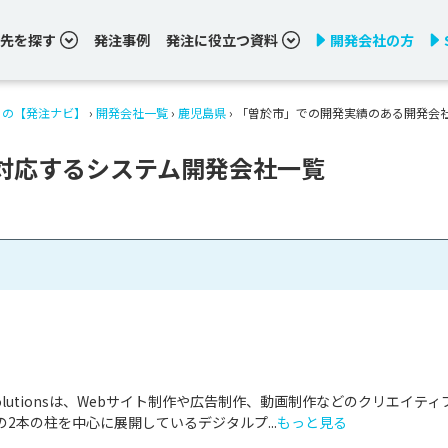
先を探す
発注事例
発注に役立つ資料
開発会社の方
りの【発注ナビ】
›
開発会社一覧
›
鹿児島県
›
「曽於市」での開発実績のある開発会
対応するシステム開発会社一覧
& Solutionsは、Webサイト制作や広告制作、動画制作などのクリエイティ
2本の柱を中心に展開しているデジタルプ...
もっと見る