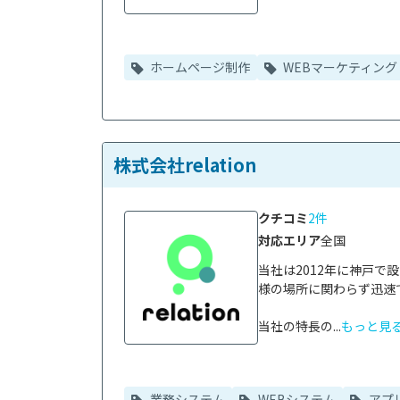
ホームページ制作
WEBマーケティング
株式会社relation
クチコミ
2件
対応エリア
全国
当社は2012年に神戸
様の場所に関わらず迅速
当社の特長の...
もっと見
業務システム
WEBシステム
アプ