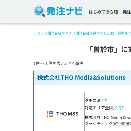
はじめての方
発注
システム開発会社やアプリ開発会社を探すなら比較・見積も
「曽於市」に
1件〜10件を表示 / 全488件
株式会社THO Media&Solutions
クチコミ
7件
対応エリア
全国／
海外
株式会社THO Media 
マーケティング実行支援の