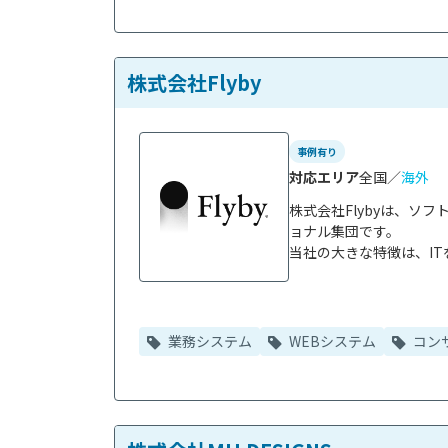
株式会社Flyby
事例有り
対応エリア
全国／
海外
株式会社Flybyは、ソ
ョナル集団です。

当社の大きな特徴は、IT
業務システム
WEBシステム
コン