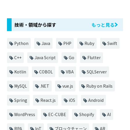
技術・領域から探す
もっと見る
Python
Java
PHP
Ruby
Swift
C++
Java Script
Go
Flutter
Kotlin
COBOL
VBA
SQLServer
MySQL
.NET
vue.js
Ruby on Rails
Spring
React.js
iOS
Android
WordPress
EC-CUBE
Shopify
AI
RPA
IoT
ブロックチェーン
AR