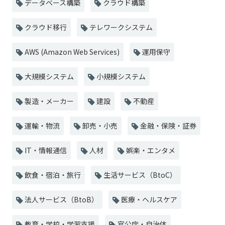
データベース構築
クラウド構築
クラウド移行
テレワークシステム
AWS (Amazon Web Services)
運用保守
大規模システム
小規模システム
製造・メーカー
建設
不動産
運輸・物流
卸売・小売
金融・保険・証券
IT・情報通信
人材
娯楽・エンタメ
飲食・宿泊・旅行
生活サービス（BtoC）
法人サービス（BtoB）
医療・ヘルスケア
教育・学校・学習支援
官公庁・自治体