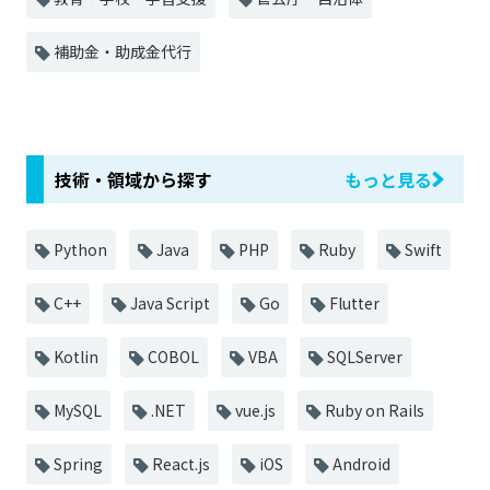
補助金・助成金代行
技術・領域から探す
もっと見る
Python
Java
PHP
Ruby
Swift
C++
Java Script
Go
Flutter
Kotlin
COBOL
VBA
SQLServer
MySQL
.NET
vue.js
Ruby on Rails
Spring
React.js
iOS
Android