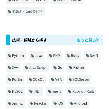
補助金・助成金代行
技術・領域から探す
もっと見る
Python
Java
PHP
Ruby
Swift
C++
Java Script
Go
Flutter
Kotlin
COBOL
VBA
SQLServer
MySQL
.NET
vue.js
Ruby on Rails
Spring
React.js
iOS
Android