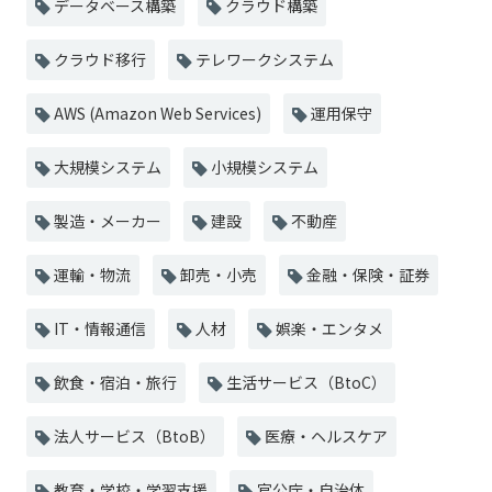
データベース構築
クラウド構築
クラウド移行
テレワークシステム
AWS (Amazon Web Services)
運用保守
大規模システム
小規模システム
製造・メーカー
建設
不動産
運輸・物流
卸売・小売
金融・保険・証券
IT・情報通信
人材
娯楽・エンタメ
飲食・宿泊・旅行
生活サービス（BtoC）
法人サービス（BtoB）
医療・ヘルスケア
教育・学校・学習支援
官公庁・自治体