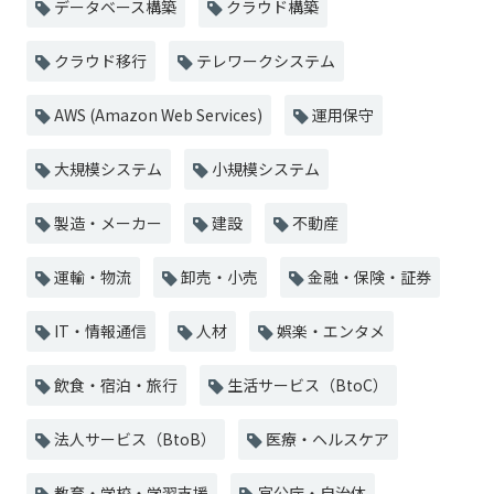
データベース構築
クラウド構築
クラウド移行
テレワークシステム
AWS (Amazon Web Services)
運用保守
大規模システム
小規模システム
製造・メーカー
建設
不動産
運輸・物流
卸売・小売
金融・保険・証券
IT・情報通信
人材
娯楽・エンタメ
飲食・宿泊・旅行
生活サービス（BtoC）
法人サービス（BtoB）
医療・ヘルスケア
教育・学校・学習支援
官公庁・自治体