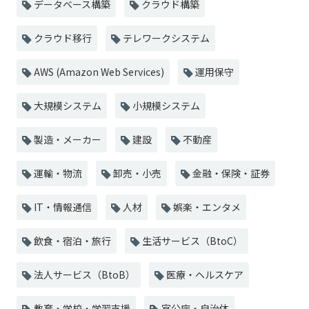
データベース構築
クラウド構築
クラウド移行
テレワークシステム
AWS (Amazon Web Services)
運用保守
大規模システム
小規模システム
製造・メーカー
建設
不動産
運輸・物流
卸売・小売
金融・保険・証券
IT・情報通信
人材
娯楽・エンタメ
飲食・宿泊・旅行
生活サービス（BtoC）
法人サービス（BtoB）
医療・ヘルスケア
教育・学校・学習支援
官公庁・自治体