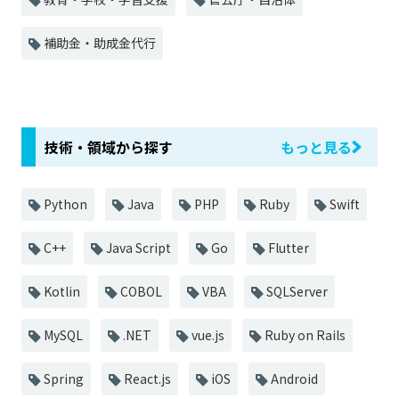
補助金・助成金代行
技術・領域から探す
もっと見る
Python
Java
PHP
Ruby
Swift
C++
Java Script
Go
Flutter
Kotlin
COBOL
VBA
SQLServer
MySQL
.NET
vue.js
Ruby on Rails
Spring
React.js
iOS
Android