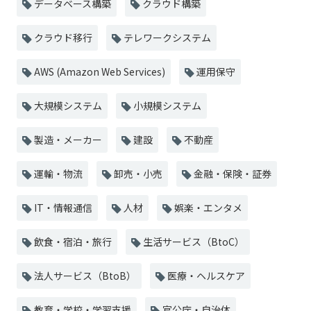
データベース構築
クラウド構築
クラウド移行
テレワークシステム
AWS (Amazon Web Services)
運用保守
大規模システム
小規模システム
製造・メーカー
建設
不動産
運輸・物流
卸売・小売
金融・保険・証券
IT・情報通信
人材
娯楽・エンタメ
飲食・宿泊・旅行
生活サービス（BtoC）
法人サービス（BtoB）
医療・ヘルスケア
教育・学校・学習支援
官公庁・自治体