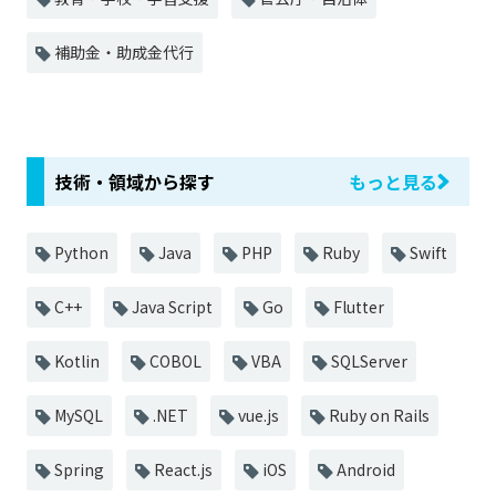
補助金・助成金代行
技術・領域から探す
もっと見る
Python
Java
PHP
Ruby
Swift
C++
Java Script
Go
Flutter
Kotlin
COBOL
VBA
SQLServer
MySQL
.NET
vue.js
Ruby on Rails
Spring
React.js
iOS
Android