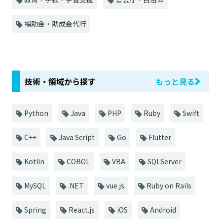
補助金・助成金代行
技術・領域から探す
もっと見る
Python
Java
PHP
Ruby
Swift
C++
Java Script
Go
Flutter
Kotlin
COBOL
VBA
SQLServer
MySQL
.NET
vue.js
Ruby on Rails
Spring
React.js
iOS
Android