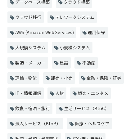
データベース構築
クラウド構築
クラウド移行
テレワークシステム
AWS (Amazon Web Services)
運用保守
大規模システム
小規模システム
製造・メーカー
建設
不動産
運輸・物流
卸売・小売
金融・保険・証券
IT・情報通信
人材
娯楽・エンタメ
飲食・宿泊・旅行
生活サービス（BtoC）
法人サービス（BtoB）
医療・ヘルスケア
教育・学校・学習支援
官公庁・自治体