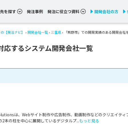
先を探す
発注事例
発注に役立つ資料
開発会社の方
りの【発注ナビ】
›
開発会社一覧
›
三重県
›
「熊野市」での開発実績のある開発会社
対応するシステム開発会社一覧
& Solutionsは、Webサイト制作や広告制作、動画制作などのクリエイティ
2本の柱を中心に展開しているデジタルプ...
もっと見る