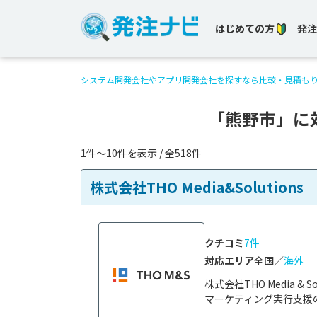
はじめての方
発注
システム開発会社やアプリ開発会社を探すなら比較・見積も
「熊野市」に
1件〜10件を表示 / 全518件
株式会社THO Media&Solutions
クチコミ
7件
対応エリア
全国／
海外
株式会社THO Media 
マーケティング実行支援の