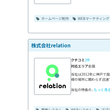
ホームページ制作
WEBマーケティング
株式会社relation
クチコミ
2件
対応エリア
全国
当社は2012年に神戸
様の場所に関わらず迅速
当社の特長の...
もっと見
業務システム
WEBシステム
アプ