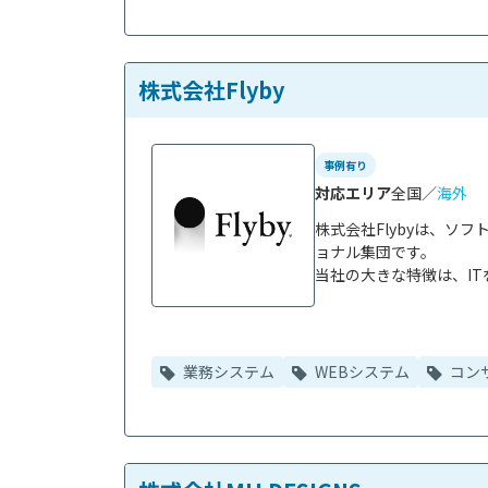
株式会社Flyby
事例有り
対応エリア
全国／
海外
株式会社Flybyは、ソ
ョナル集団です。

当社の大きな特徴は、IT
業務システム
WEBシステム
コン