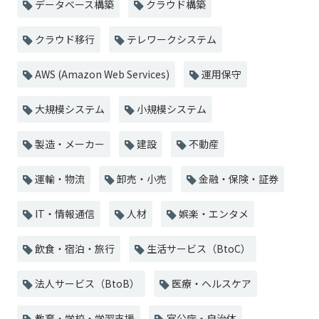
データベース構築
クラウド構築
クラウド移行
テレワークシステム
AWS (Amazon Web Services)
運用保守
大規模システム
小規模システム
製造・メーカー
建設
不動産
運輸・物流
卸売・小売
金融・保険・証券
IT・情報通信
人材
娯楽・エンタメ
飲食・宿泊・旅行
生活サービス（BtoC）
法人サービス（BtoB）
医療・ヘルスケア
教育・学校・学習支援
官公庁・自治体