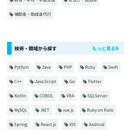
補助金・助成金代行
技術・領域から探す
もっと見る
Python
Java
PHP
Ruby
Swift
C++
Java Script
Go
Flutter
Kotlin
COBOL
VBA
SQLServer
MySQL
.NET
vue.js
Ruby on Rails
Spring
React.js
iOS
Android