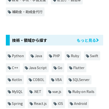
補助金・助成金代行
技術・領域から探す
もっと見る
Python
Java
PHP
Ruby
Swift
C++
Java Script
Go
Flutter
Kotlin
COBOL
VBA
SQLServer
MySQL
.NET
vue.js
Ruby on Rails
Spring
React.js
iOS
Android