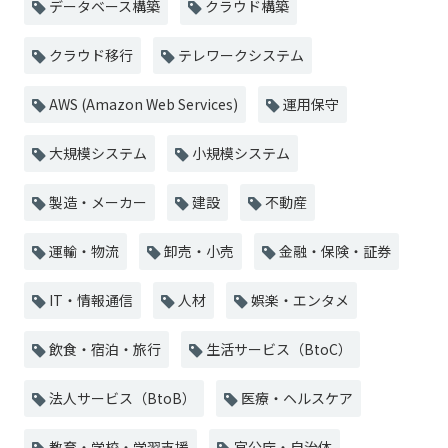
データベース構築
クラウド構築
クラウド移行
テレワークシステム
AWS (Amazon Web Services)
運用保守
大規模システム
小規模システム
製造・メーカー
建設
不動産
運輸・物流
卸売・小売
金融・保険・証券
IT・情報通信
人材
娯楽・エンタメ
飲食・宿泊・旅行
生活サービス（BtoC）
法人サービス（BtoB）
医療・ヘルスケア
教育・学校・学習支援
官公庁・自治体