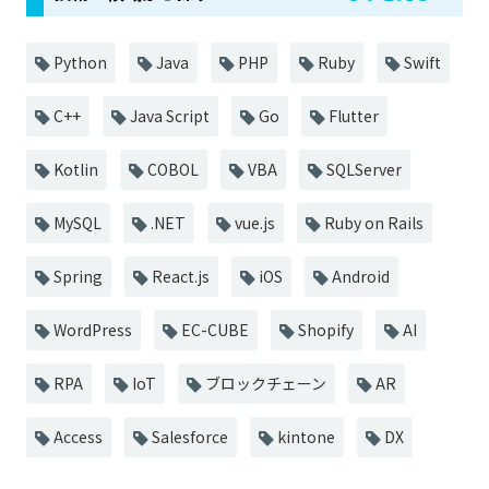
Python
Java
PHP
Ruby
Swift
C++
Java Script
Go
Flutter
Kotlin
COBOL
VBA
SQLServer
MySQL
.NET
vue.js
Ruby on Rails
Spring
React.js
iOS
Android
WordPress
EC-CUBE
Shopify
AI
RPA
IoT
ブロックチェーン
AR
Access
Salesforce
kintone
DX