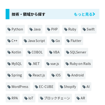
技術・領域から探す
もっと見る
Python
Java
PHP
Ruby
Swift
C++
Java Script
Go
Flutter
Kotlin
COBOL
VBA
SQLServer
MySQL
.NET
vue.js
Ruby on Rails
Spring
React.js
iOS
Android
WordPress
EC-CUBE
Shopify
AI
RPA
IoT
ブロックチェーン
AR