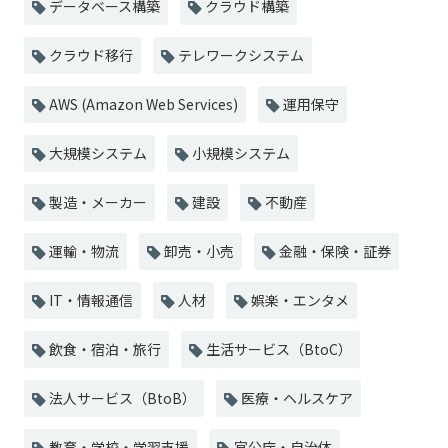
データベース構築
クラウド構築
クラウド移行
テレワークシステム
AWS (Amazon Web Services)
運用保守
大規模システム
小規模システム
製造・メーカー
建設
不動産
運輸・物流
卸売・小売
金融・保険・証券
IT・情報通信
人材
娯楽・エンタメ
飲食・宿泊・旅行
生活サービス（BtoC）
法人サービス（BtoB）
医療・ヘルスケア
教育・学校・学習支援
官公庁・自治体