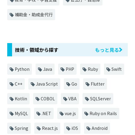
補助金・助成金代行
技術・領域から探す
もっと見る
Python
Java
PHP
Ruby
Swift
C++
Java Script
Go
Flutter
Kotlin
COBOL
VBA
SQLServer
MySQL
.NET
vue.js
Ruby on Rails
Spring
React.js
iOS
Android