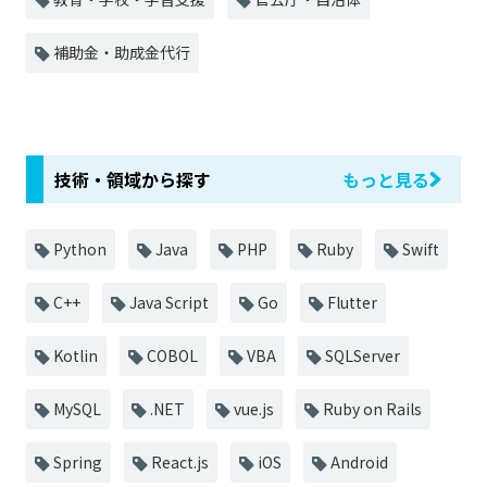
補助金・助成金代行
技術・領域から探す
もっと見る
Python
Java
PHP
Ruby
Swift
C++
Java Script
Go
Flutter
Kotlin
COBOL
VBA
SQLServer
MySQL
.NET
vue.js
Ruby on Rails
Spring
React.js
iOS
Android