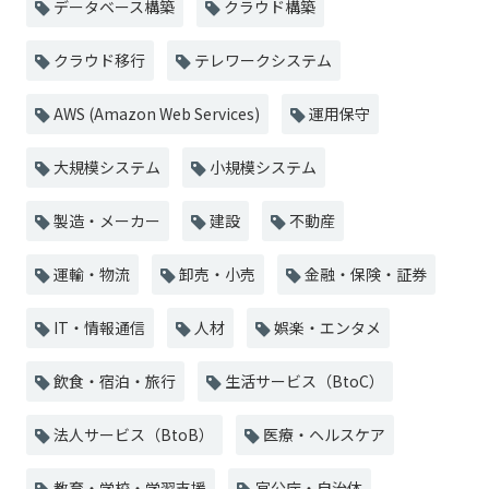
データベース構築
クラウド構築
クラウド移行
テレワークシステム
AWS (Amazon Web Services)
運用保守
大規模システム
小規模システム
製造・メーカー
建設
不動産
運輸・物流
卸売・小売
金融・保険・証券
IT・情報通信
人材
娯楽・エンタメ
飲食・宿泊・旅行
生活サービス（BtoC）
法人サービス（BtoB）
医療・ヘルスケア
教育・学校・学習支援
官公庁・自治体