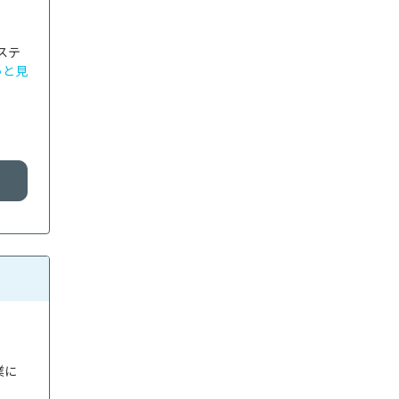
ステ
っと見
業に