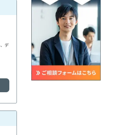
用、デ
る