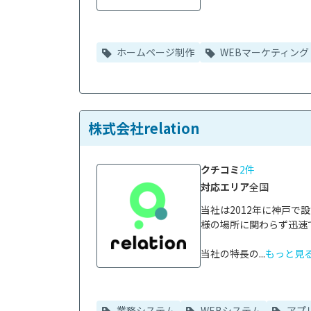
ホームページ制作
WEBマーケティング
株式会社relation
クチコミ
2件
対応エリア
全国
当社は2012年に神戸
様の場所に関わらず迅速
当社の特長の...
もっと見
業務システム
WEBシステム
アプ