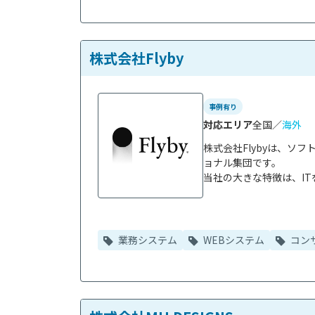
株式会社Flyby
事例有り
対応エリア
全国／
海外
株式会社Flybyは、ソ
ョナル集団です。

当社の大きな特徴は、IT
業務システム
WEBシステム
コン