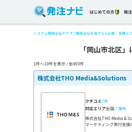
はじめての方
発注
システム開発会社やアプリ開発会社を探すなら比較・見積も
「岡山市北区」
1件〜10件を表示 / 全493件
株式会社THO Media&Solutions
クチコミ
7件
対応エリア
全国／
海外
株式会社THO Media 
マーケティング実行支援の