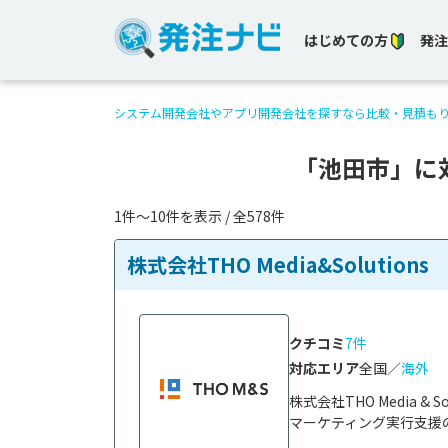
はじめての方
発注
システム開発会社やアプリ開発会社を探すなら比較・見積も
「池田市」に
1件〜10件を表示 / 全578件
株式会社THO Media&Solutions
クチコミ
7件
対応エリア
全国／
海外
株式会社THO Media 
マーケティング実行支援の