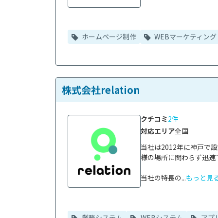
ホームページ制作
WEBマーケティング
株式会社relation
クチコミ
2件
対応エリア
全国
当社は2012年に神戸
様の場所に関わらず迅速
当社の特長の...
もっと見
業務システム
WEBシステム
アプ