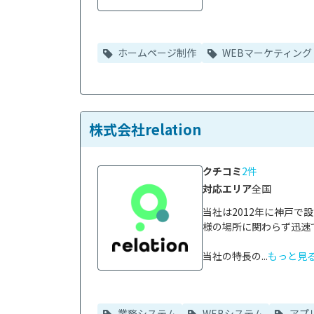
ホームページ制作
WEBマーケティング
株式会社relation
クチコミ
2件
対応エリア
全国
当社は2012年に神戸
様の場所に関わらず迅速
当社の特長の...
もっと見
業務システム
WEBシステム
アプ