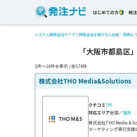
はじめての方
発注
システム開発会社やアプリ開発会社を探すなら比較・見積も
「大阪市都島区
1件〜10件を表示 / 全574件
株式会社THO Media&Solutions
クチコミ
7件
対応エリア
全国／
海外
株式会社THO Media 
マーケティング実行支援の