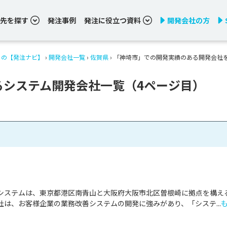
先を探す
発注事例
発注に役立つ資料
開発会社の方
りの【発注ナビ】
›
開発会社一覧
›
佐賀県
›
「神埼市」での開発実績のある開発会社
るシステム開発会社一覧（4ページ目）
システムは、東京都港区南青山と大阪府大阪市北区曽根崎に拠点を構え
は、お客様企業の業務改善システムの開発に強みがあり、「システ...