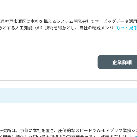
兵庫県神戸市灘区に本社を構えるシステム開発会社です。ビッグデータ活
とする人工知能（AI）技術を得意とし、自社の精鋭メンバ...
もっと見
企業詳細
研究所は、京都に本社を置き、圧倒的なスピードでWebアプリや業務シ
開発に特化した国内最大規模の受託開発会社です。代表の石井は...
も