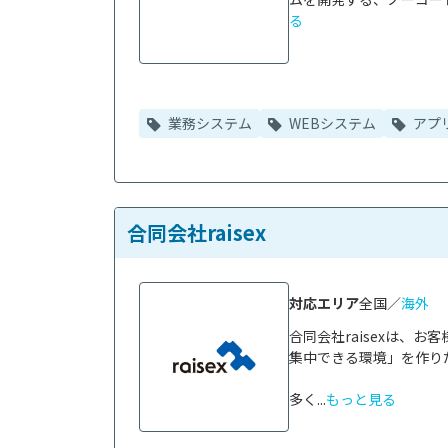
る
業務システム
WEBシステム
アプ
合同会社raisex
対応エリア
全国／
海外
合同会社raisexは、
集中できる環境」を作り
多く...
もっと見る