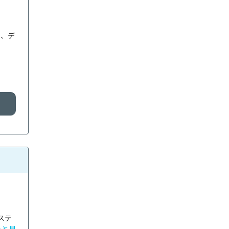
用、デ
る
ステ
っと見