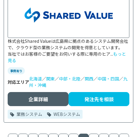
株式会社Shared Valueは広島県に拠点のあるシステム開発会社
で、クラウド型の業務システムの開発を得意としています。

当社ではお客様のご要望をお伺いする際に専用のヒア...
もっと
見る
事例有り
北海道
／
関東
／
中部・北陸
／
関西
／
中国・四国
／
九
対応エリア
州・沖縄
企業詳細
発注先を相談
業務システム
WEBシステム