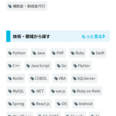
補助金・助成金代行
技術・領域から探す
もっと見る
Python
Java
PHP
Ruby
Swift
C++
Java Script
Go
Flutter
Kotlin
COBOL
VBA
SQLServer
MySQL
.NET
vue.js
Ruby on Rails
Spring
React.js
iOS
Android