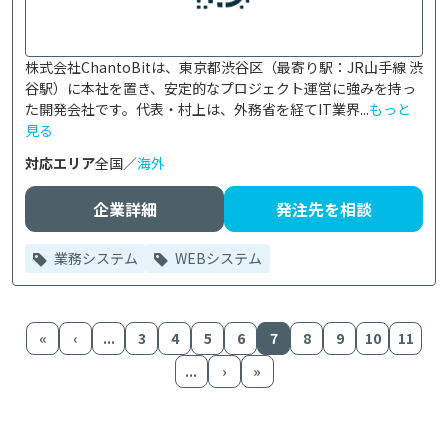
株式会社ChantoBitは、東京都渋谷区（最寄り駅：JR山手線 渋
谷駅）に本社を置き、安定的なプロジェクト運営に強みを持っ
た開発会社です。代表・村上は、外務省を経てIT業界...
もっと
見る
対応エリア
全国／
海外
企業詳細
発注先を相談
業務システム
WEBシステム
«
‹
...
3
4
5
6
7
8
9
10
11
...
›
»