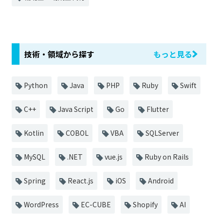
技術・領域から探す
もっと見る
Python
Java
PHP
Ruby
Swift
C++
Java Script
Go
Flutter
Kotlin
COBOL
VBA
SQLServer
MySQL
.NET
vue.js
Ruby on Rails
Spring
React.js
iOS
Android
WordPress
EC-CUBE
Shopify
AI