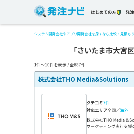
はじめての方
発注
システム開発会社やアプリ開発会社を探すなら比較・見積も
「さいたま市大宮
1件〜10件を表示 / 全687件
株式会社THO Media&Solutions
クチコミ
7件
対応エリア
全国／
海外
株式会社THO Media 
マーケティング実行支援の