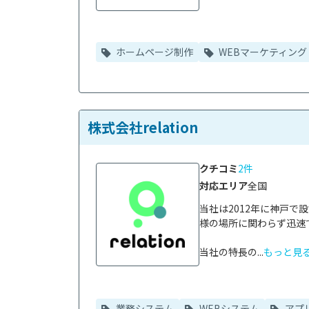
ホームページ制作
WEBマーケティング
株式会社relation
クチコミ
2件
対応エリア
全国
当社は2012年に神戸
様の場所に関わらず迅速
当社の特長の...
もっと見
業務システム
WEBシステム
アプ