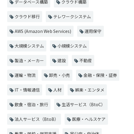
データベース構築
クラウド構築
クラウド移行
テレワークシステム
AWS (Amazon Web Services)
運用保守
大規模システム
小規模システム
製造・メーカー
建設
不動産
運輸・物流
卸売・小売
金融・保険・証券
IT・情報通信
人材
娯楽・エンタメ
飲食・宿泊・旅行
生活サービス（BtoC）
法人サービス（BtoB）
医療・ヘルスケア
教育・学校・学習支援
官公庁・自治体