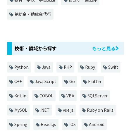
補助金・助成金代行
技術・領域から探す
もっと見る
Python
Java
PHP
Ruby
Swift
C++
Java Script
Go
Flutter
Kotlin
COBOL
VBA
SQLServer
MySQL
.NET
vue.js
Ruby on Rails
Spring
React.js
iOS
Android